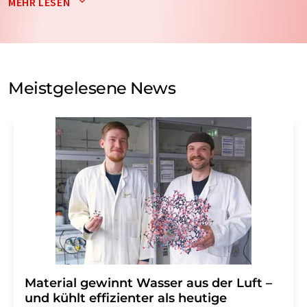
MEHR LESEN
nicht an Dritte weitergegeben. Die Speicherung und
Verarbeitung Ihrer Daten durch die LUMITOS AG erfolgt
auf Basis unserer
Datenschutzerklärung
. LUMITOS darf
Sie zum Zwecke der Werbung oder der Markt- und
Meinungsforschung per E-Mail kontaktieren. Ihre
Meistgelesene News
Einwilligung können Sie jederzeit ohne Angabe von
Gründen gegenüber der LUMITOS AG, Ernst-Augustin-
Str. 2, 12489 Berlin oder per E-Mail unter
widerruf@lumitos.com
mit Wirkung für die Zukunft
widerrufen. Zudem ist in jeder E-Mail ein Link zur
Abbestellung des entsprechenden Newsletters
enthalten.
Material gewinnt Wasser aus der Luft –
und kühlt effizienter als heutige