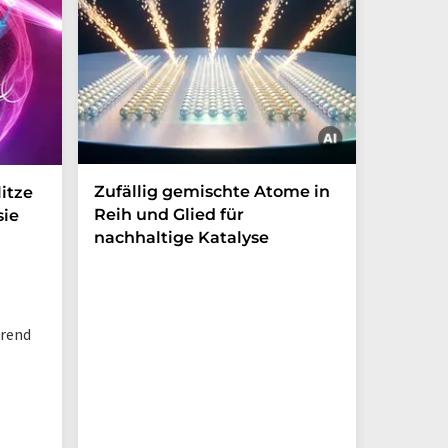
Zufällig gemischte Atome in
Wie ma
itze
Reih und Glied für
Nanopa
sie
nachhaltige Katalyse
Ewigke
Wasser
hrend