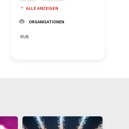
ALLE ANZEIGEN
Pentlandit
Chalkogenide
ORGANISATIONEN
Metallchalcogenide
RUB