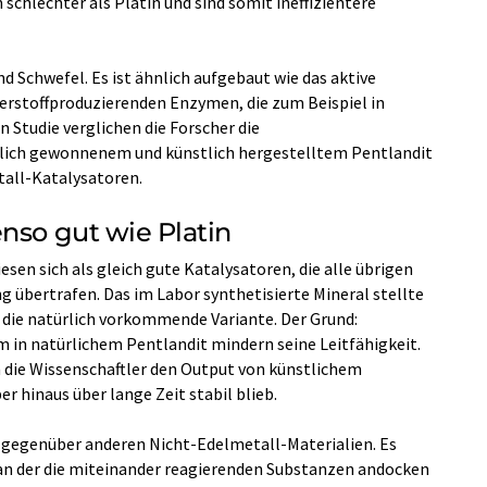
 schlechter als Platin und sind somit ineffizientere
nd Schwefel. Es ist ähnlich aufgebaut wie das aktive
rstoffproduzierenden Enzymen, die zum Beispiel in
 Studie verglichen die Forscher die
rlich gewonnenem und künstlich hergestelltem Pentlandit
tall-Katalysatoren.
nso gut wie Platin
esen sich als gleich gute Katalysatoren, die alle übrigen
ng übertrafen. Das im Labor synthetisierte Mineral stellte
ls die natürlich vorkommende Variante. Der Grund:
m in natürlichem Pentlandit mindern seine Leitfähigkeit.
 die Wissenschaftler den Output von künstlichem
r hinaus über lange Zeit stabil blieb.
l gegenüber anderen Nicht-Edelmetall-Materialien. Es
 an der die miteinander reagierenden Substanzen andocken