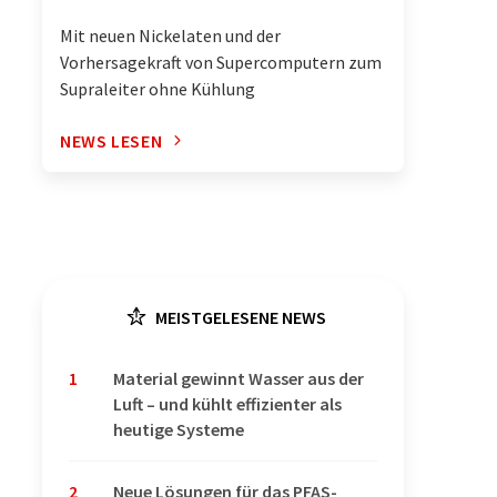
Mit neuen Nickelaten und der
Vorhersagekraft von Supercomputern zum
Supraleiter ohne Kühlung
NEWS LESEN
MEISTGELESENE NEWS
1
Material gewinnt Wasser aus der
Luft – und kühlt effizienter als
heutige Systeme
2
Neue Lösungen für das PFAS-