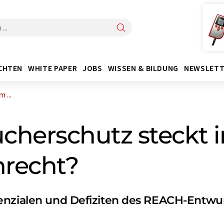
CHTEN
WHITE PAPER
JOBS
WISSEN & BILDUNG
NEWSLETT
 ...
ucherschutz steckt
nrecht?
enzialen und Defiziten des REACH-Entwur