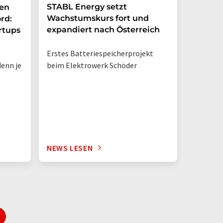
STABL Energy setzt
Berlin
nen
Wachstumskurs fort und
sichert
rd:
expandiert nach Österreich
Galliu
rtups
Erstes Batteriespeicherprojekt
Halbleit
enn je
beim Elektrowerk Schöder
Ladezeit
auf 10 M
zehnmal 
Silizium
NEWS LESEN
NEWS L