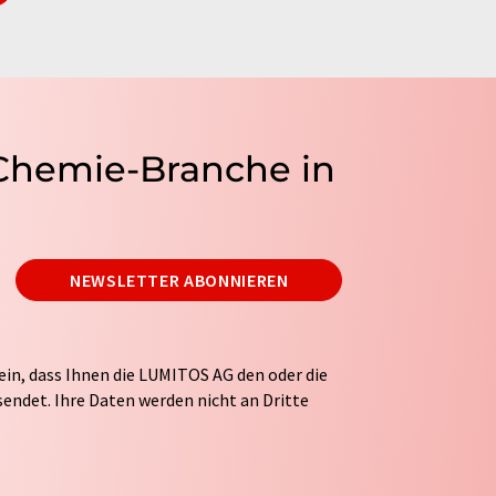
 Chemie-Branche in
NEWSLETTER ABONNIEREN
ein, dass Ihnen die LUMITOS AG den oder die
endet. Ihre Daten werden nicht an Dritte
tung Ihrer Daten durch die LUMITOS AG erfolgt
ITOS darf Sie zum Zwecke der Werbung oder der
taktieren. Ihre Einwilligung können Sie