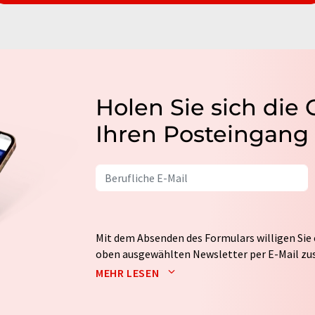
Holen Sie sich die
Ihren Posteingang
Mit dem Absenden des Formulars willigen Sie 
oben ausgewählten Newsletter per E-Mail zus
weitergegeben. Die Speicherung und Verarbei
MEHR LESEN
auf Basis unserer
Datenschutzerklärung
. LUM
Markt- und Meinungsforschung per E-Mail kon