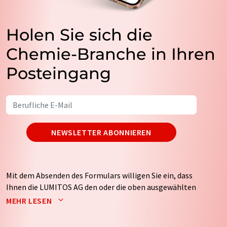
Holen Sie sich die
Chemie-Branche in Ihren
Posteingang
NEWSLETTER ABONNIEREN
Mit dem Absenden des Formulars willigen Sie ein, dass
Ihnen die LUMITOS AG den oder die oben ausgewählten
Newsletter per E-Mail zusendet. Ihre Daten werden
MEHR LESEN
nicht an Dritte weitergegeben. Die Speicherung und
Verarbeitung Ihrer Daten durch die LUMITOS AG erfolgt