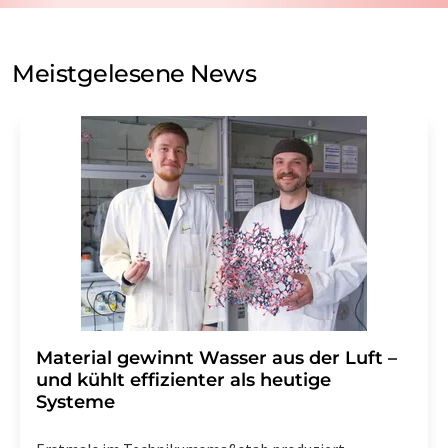
auf Basis unserer
Datenschutzerklärung
. LUMITOS darf
Sie zum Zwecke der Werbung oder der Markt- und
Meinungsforschung per E-Mail kontaktieren. Ihre
Meistgelesene News
Einwilligung können Sie jederzeit ohne Angabe von
Gründen gegenüber der LUMITOS AG, Ernst-Augustin-
Str. 2, 12489 Berlin oder per E-Mail unter
widerruf@lumitos.com
mit Wirkung für die Zukunft
widerrufen. Zudem ist in jeder E-Mail ein Link zur
Abbestellung des entsprechenden Newsletters
enthalten.
Material gewinnt Wasser aus der Luft –
und kühlt effizienter als heutige
Systeme