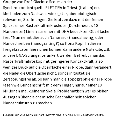
Gruppe von Prof. Giacinto Scoles an der
Synchrotronlichtquelle ELETTRA in Triest (Italien) neue
Methoden zum Nachweis winzigster, aber biologisch
relevanter, Stoffmengen. Sie kratzen dazu mit der feinen
Spitze eines Rasterkraftmikroskops (Durchmesser: 10
Nanometer) Linien aus einer mit DNA bedeckten Oberfläche
frei. "Man nennt dies auch Nanorasur (nanoshaving) oder
Nanoschreiben (nanografting)", so Ilona Kopf. In diesen
freigekratzten Bereichen können dann andere Moleküle, z.B.
andere DNA-Stränge, verankert werden. Betreibt man das
Rasterkraftmikroskop mit geringerer Kontaktkraft, also
weniger Druck auf die Oberfläche einer Probe, dann verändert
die Nadel die Oberfläche nicht, sondern tastet sie
zerstörungsfrei ab. So kann man die Topographie einer Probe
lesen wie Blindenschrift mit dem Finger, nur auf einer 10
Millionen mal kleineren Skala. Problematisch war es bisher,
Aussagen über die chemische Beschaffenheit solcher
Nanostrukturen zu machen.
Genau an diesem Punkt setzt das an der RUB entwickelte