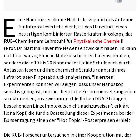
E
ine Nanometer-dünne Nadel, die zugleich als Antenne
für Infrarotlaserlicht dient, ist das Herzstück eines
neuartigen kombinierten Rasterkraftmikroskops, das
RUB-Chemiker am Lehrstuhl für
Physikalische Chemie
II
(Prof. Dr. Martina Havenith-Newen) entwickelt haben. Es kann
nicht nur winzig klein in Molekülschichten hineinschreiben,
sondern diese 10 bis 20 Nanometer kleine Schrift auch durch
Abtasten lesen und ihre chemische Struktur anhand ihres
Infrarotlaser-Fingerabdruck analysieren. "In ersten
Experimenten konnten wir zeigen, dass unser Nanoskop
sensitiv genug ist, um die chemische Zusammensetzung einer
strukturierten, aus zwei unterschiedlichen DNA-Strängen
bestehenden Einzelmolekülschicht nachzuweisen", erklärt
Ilona Kopf, die für die Darstellung dieser Experimente bei der
Bunsentagung einen der "Hot Topic"-Posterpreisen erhielt.
Die RUB-Forscher untersuchen in einer Kooperation mit der