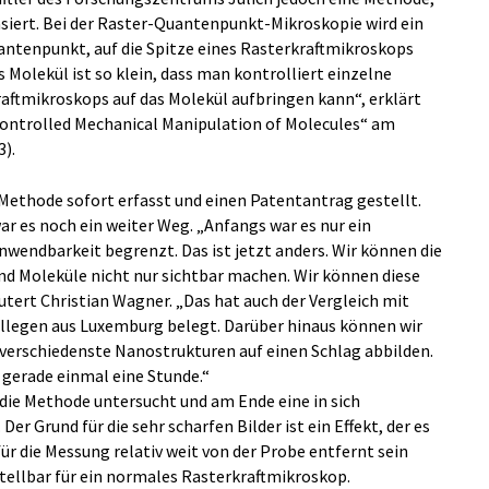
asiert. Bei der Raster-Quantenpunkt-Mikroskopie wird ein
antenpunkt, auf die Spitze eines Rasterkraftmikroskops
s Molekül ist so klein, dass man kontrolliert einzelne
raftmikroskops auf das Molekül aufbringen kann“, erklärt
Controlled Mechanical Manipulation of Molecules“ am
3).
 Methode sofort erfasst und einen Patentantrag gestellt.
r es noch ein weiter Weg. „Anfangs war es nur ein
Anwendbarkeit begrenzt. Das ist jetzt anders. Wir können die
nd Moleküle nicht nur sichtbar machen. Wir können diese
äutert Christian Wagner. „Das hat auch der Vergleich mit
legen aus Luxemburg belegt. Darüber hinaus können wir
verschiedenste Nanostrukturen auf einen Schlag abbilden.
r gerade einmal eine Stunde.“
 die Methode untersucht und am Ende eine in sich
er Grund für die sehr scharfen Bilder ist ein Effekt, der es
ür die Messung relativ weit von der Probe entfernt sein
tellbar für ein normales Rasterkraftmikroskop.