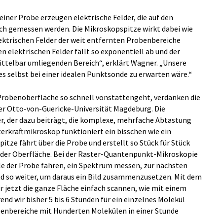
iner Probe erzeugen elektrische Felder, die auf den
h gemessen werden. Die Mikroskopspitze wirkt dabei wie
lektrischen Felder der weit entfernten Probenbereiche
n elektrischen Felder fällt so exponentiell ab und der
ttelbar umliegenden Bereich“, erklärt Wagner. „Unsere
 es selbst bei einer idealen Punktsonde zu erwarten wäre.“
robenoberfläche so schnell vonstattengeht, verdanken die
der Otto-von-Guericke-Universität Magdeburg. Die
r, der dazu beiträgt, die komplexe, mehrfache Abtastung
erkraftmikroskop funktioniert ein bisschen wie ein
pitze fährt über die Probe und erstellt so Stück für Stück
er Oberfläche. Bei der Raster-Quantenpunkt-Mikroskopie
lle der Probe fahren, ein Spektrum messen, zur nächsten
nd so weiter, um daraus ein Bild zusammenzusetzen. Mit dem
 jetzt die ganze Fläche einfach scannen, wie mit einem
d wir bisher 5 bis 6 Stunden für ein einzelnes Molekül
benbereiche mit Hunderten Molekülen in einer Stunde