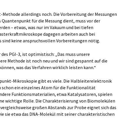
t-Methode allerdings noch. Die Vorbereitung der Messungen
ls Quantenpunkt für die Messung dient, muss vor der
rden – etwas, was nur im Vakuum und bei tiefen
sterkraftmikroskope dagegen arbeiten auch bei
sind keine anspruchsvollen Vorbereitungen nötig.
 des PGI-3, ist optimistisch: „Das muss unsere
ere Methode ist noch neu und wir sind gespannt auf die
können, was das Verfahren wirklich leisten kann.“
unkt-Mikroskopie gibt es viele. Die Halbleiterelektronik
 schon ein einzelnes Atom für die Funktionalität
andere Funktionsmaterialien, etwa Katalysatoren, spielen
ne wichtige Rolle. Die Charakterisierung von Biomolekülen
 vergleichsweise großen Abstands zur Probe eignet sich das
wie sie etwa das DNA-Molekül mit seiner charakteristischen