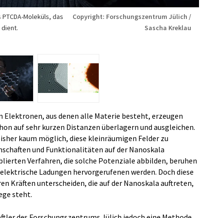
s PTCDA-Moleküls, das
Copyright: Forschungszentrum Jülich /
dient.
Sascha Kreklau
 Elektronen, aus denen alle Materie besteht, erzeugen
schon auf sehr kurzen Distanzen überlagern und ausgleichen.
isher kaum möglich, diese kleinräumigen Felder zu
genschaften und Funktionalitäten auf der Nanoskala
ablierten Verfahren, die solche Potenziale abbilden, beruhen
ch elektrische Ladungen hervorgerufenen werden. Doch diese
ren Kräften unterscheiden, die auf der Nanoskala auftreten,
ege steht.
ftler des Forschungszentrums Jülich jedoch eine Methode,