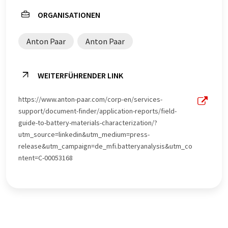
ORGANISATIONEN
Anton Paar
Anton Paar
WEITERFÜHRENDER LINK
https://www.anton-paar.com/corp-en/services-
support/document-finder/application-reports/field-
guide-to-battery-materials-characterization/?
utm_source=linkedin&utm_medium=press-
release&utm_campaign=de_mfi.batteryanalysis&utm_co
ntent=C-00053168