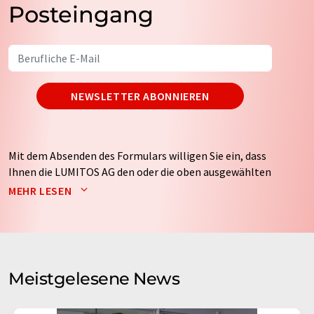
Posteingang
NEWSLETTER ABONNIEREN
Mit dem Absenden des Formulars willigen Sie ein, dass
Ihnen die LUMITOS AG den oder die oben ausgewählten
Newsletter per E-Mail zusendet. Ihre Daten werden
MEHR LESEN
nicht an Dritte weitergegeben. Die Speicherung und
Verarbeitung Ihrer Daten durch die LUMITOS AG erfolgt
auf Basis unserer
Datenschutzerklärung
. LUMITOS darf
Sie zum Zwecke der Werbung oder der Markt- und
Meinungsforschung per E-Mail kontaktieren. Ihre
Meistgelesene News
Einwilligung können Sie jederzeit ohne Angabe von
Gründen gegenüber der LUMITOS AG, Ernst-Augustin-