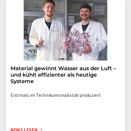
Str. 2, 12489 Berlin oder per E-Mail unter
widerruf@lumitos.com
mit Wirkung für die Zukunft
widerrufen. Zudem ist in jeder E-Mail ein Link zur
Abbestellung des entsprechenden Newsletters
enthalten.
Material gewinnt Wasser aus der Luft –
und kühlt effizienter als heutige
Systeme
Erstmals im Technikumsmaßstab produziert
NEWS LESEN