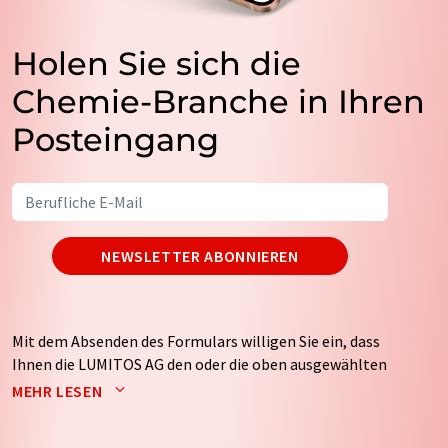
Holen Sie sich die
Chemie-Branche in Ihren
Posteingang
NEWSLETTER ABONNIEREN
Mit dem Absenden des Formulars willigen Sie ein, dass
Ihnen die LUMITOS AG den oder die oben ausgewählten
Newsletter per E-Mail zusendet. Ihre Daten werden
MEHR LESEN
nicht an Dritte weitergegeben. Die Speicherung und
Verarbeitung Ihrer Daten durch die LUMITOS AG erfolgt