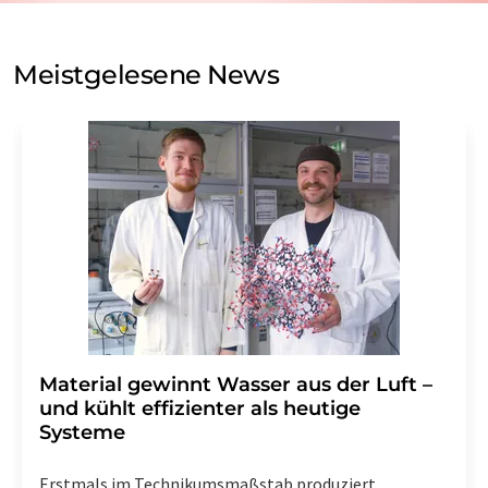
auf Basis unserer
Datenschutzerklärung
. LUMITOS darf
Sie zum Zwecke der Werbung oder der Markt- und
Meinungsforschung per E-Mail kontaktieren. Ihre
Meistgelesene News
Einwilligung können Sie jederzeit ohne Angabe von
Gründen gegenüber der LUMITOS AG, Ernst-Augustin-
Str. 2, 12489 Berlin oder per E-Mail unter
widerruf@lumitos.com
mit Wirkung für die Zukunft
widerrufen. Zudem ist in jeder E-Mail ein Link zur
Abbestellung des entsprechenden Newsletters
enthalten.
Material gewinnt Wasser aus der Luft –
und kühlt effizienter als heutige
Systeme
Erstmals im Technikumsmaßstab produziert