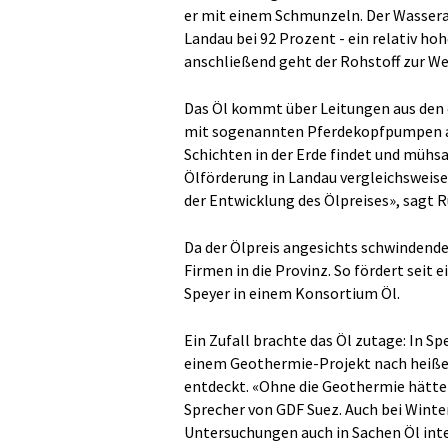
er mit einem Schmunzeln. Der Wasseran
Landau bei 92 Prozent - ein relativ ho
anschließend geht der Rohstoff zur Wei
Das Öl kommt über Leitungen aus den 
mit sogenannten Pferdekopfpumpen aus 
Schichten in der Erde findet und mühs
Ölförderung in Landau vergleichsweise 
der Entwicklung des Ölpreises», sagt 
Da der Ölpreis angesichts schwindend
Firmen in die Provinz. So fördert seit
Speyer in einem Konsortium Öl.
Ein Zufall brachte das Öl zutage: In S
einem Geothermie-Projekt nach heißem
entdeckt. «Ohne die Geothermie hätte m
Sprecher von GDF Suez. Auch bei Winte
Untersuchungen auch in Sachen Öl int