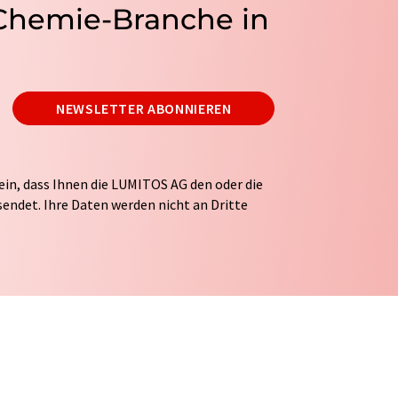
 Chemie-Branche in
NEWSLETTER ABONNIEREN
ein, dass Ihnen die LUMITOS AG den oder die
endet. Ihre Daten werden nicht an Dritte
tung Ihrer Daten durch die LUMITOS AG erfolgt
ITOS darf Sie zum Zwecke der Werbung oder der
taktieren. Ihre Einwilligung können Sie
 der LUMITOS AG, Ernst-Augustin-Str. 2, 12489
s.com
mit Wirkung für die Zukunft widerrufen.
tellung des entsprechenden Newsletters