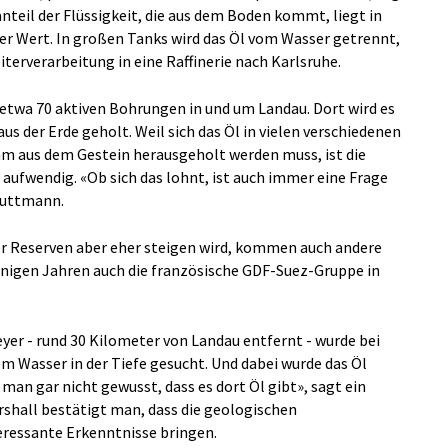
teil der Flüssigkeit, die aus dem Boden kommt, liegt in
her Wert. In großen Tanks wird das Öl vom Wasser getrennt,
terverarbeitung in eine Raffinerie nach Karlsruhe.
etwa 70 aktiven Bohrungen in und um Landau. Dort wird es
der Erde geholt. Weil sich das Öl in vielen verschiedenen
am aus dem Gestein herausgeholt werden muss, ist die
aufwendig. «Ob sich das lohnt, ist auch immer eine Frage
Ruttmann.
er Reserven aber eher steigen wird, kommen auch andere
 einigen Jahren auch die französische GDF-Suez-Gruppe in
peyer - rund 30 Kilometer von Landau entfernt - wurde bei
 Wasser in der Tiefe gesucht. Und dabei wurde das Öl
an gar nicht gewusst, dass es dort Öl gibt», sagt ein
rshall bestätigt man, dass die geologischen
eressante Erkenntnisse bringen.