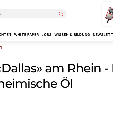
CHTEN
WHITE PAPER
JOBS
WISSEN & BILDUNG
NEWSLETT
...
«Dallas» am Rhein -
heimische Öl