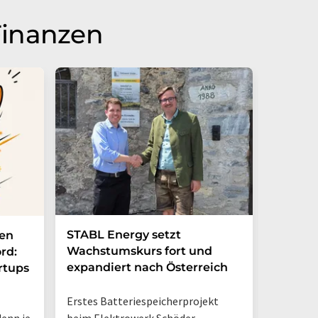
Finanzen
STABL Energy setzt
Berlin
nen
Wachstumskurs fort und
sichert
rd:
expandiert nach Österreich
Galliu
rtups
Erstes Batteriespeicherprojekt
Halbleit