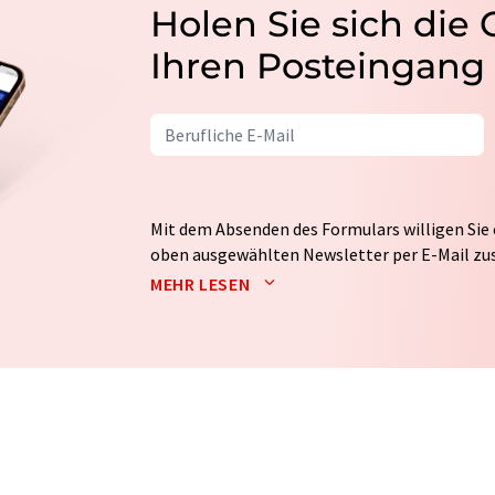
Holen Sie sich die
Ihren Posteingang
Mit dem Absenden des Formulars willigen Sie 
oben ausgewählten Newsletter per E-Mail zus
weitergegeben. Die Speicherung und Verarbei
MEHR LESEN
auf Basis unserer
Datenschutzerklärung
. LUM
Markt- und Meinungsforschung per E-Mail kon
jederzeit ohne Angabe von Gründen gegenüber
Berlin oder per E-Mail unter
widerruf@lumito
Zudem ist in jeder E-Mail ein Link zur Abbes
enthalten.