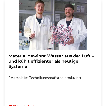
Str. 2, 12489 Berlin oder per E-Mail unter
widerruf@lumitos.com
mit Wirkung für die Zukunft
widerrufen. Zudem ist in jeder E-Mail ein Link zur
Abbestellung des entsprechenden Newsletters
enthalten.
Material gewinnt Wasser aus der Luft –
und kühlt effizienter als heutige
Systeme
Erstmals im Technikumsmaßstab produziert
NEWS LESEN