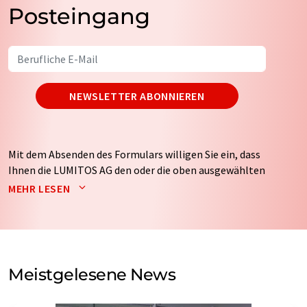
Posteingang
NEWSLETTER ABONNIEREN
Mit dem Absenden des Formulars willigen Sie ein, dass
Ihnen die LUMITOS AG den oder die oben ausgewählten
Newsletter per E-Mail zusendet. Ihre Daten werden
MEHR LESEN
nicht an Dritte weitergegeben. Die Speicherung und
Verarbeitung Ihrer Daten durch die LUMITOS AG erfolgt
auf Basis unserer
Datenschutzerklärung
. LUMITOS darf
Sie zum Zwecke der Werbung oder der Markt- und
Meinungsforschung per E-Mail kontaktieren. Ihre
Meistgelesene News
Einwilligung können Sie jederzeit ohne Angabe von
Gründen gegenüber der LUMITOS AG, Ernst-Augustin-