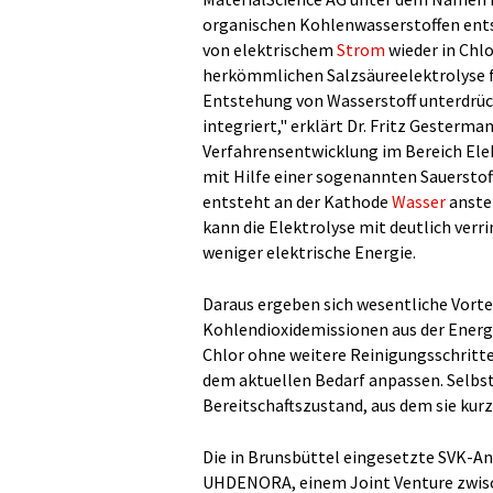
organischen Kohlenwasserstoffen entst
von elektrischem
Strom
wieder in Chl
herkömmlichen Salzsäureelektrolyse 
Entstehung von Wasserstoff unterdrück
integriert," erklärt Dr. Fritz Gesterman
Verfahrensentwicklung im Bereich Elek
mit Hilfe einer sogenannten Sauerstof
entsteht an der Kathode
Wasser
anstel
kann die Elektrolyse mit deutlich ver
weniger elektrische Energie.
Daraus ergeben sich wesentliche Vorte
Kohlendioxidemissionen aus der Energi
Chlor ohne weitere Reinigungsschritte
dem aktuellen Bedarf anpassen. Selbst 
Bereitschaftszustand, aus dem sie kurz
Die in Brunsbüttel eingesetzte SVK-An
UHDENORA, einem Joint Venture zwisc