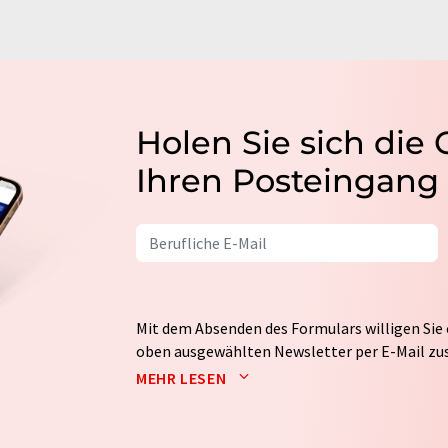
Holen Sie sich die
Ihren Posteingang
Mit dem Absenden des Formulars willigen Sie 
oben ausgewählten Newsletter per E-Mail zus
weitergegeben. Die Speicherung und Verarbei
MEHR LESEN
auf Basis unserer
Datenschutzerklärung
. LUM
Markt- und Meinungsforschung per E-Mail kon
jederzeit ohne Angabe von Gründen gegenüber