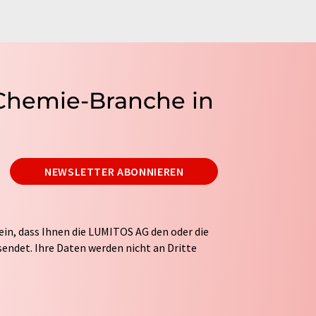
 Chemie-Branche in
NEWSLETTER ABONNIEREN
ein, dass Ihnen die LUMITOS AG den oder die
endet. Ihre Daten werden nicht an Dritte
tung Ihrer Daten durch die LUMITOS AG erfolgt
ITOS darf Sie zum Zwecke der Werbung oder der
taktieren. Ihre Einwilligung können Sie
 der LUMITOS AG, Ernst-Augustin-Str. 2, 12489