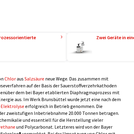
rozessorientierte
Zwei Geräte in ei
von
Chlor
aus
Salzsäure
neue Wege. Das zusammen mit
yseverfahren auf der Basis der Sauerstoffverzehrkathoden
enüber dem bei Bayer etablierten Diaphragmaprozess mit
Energie aus. Im Werk Brunsbüttel wurde jetzt eine nach dem
-
Elektrolyse
erfolgreich in Betrieb genommen. Die
 der zweistufigen Inbetriebnahme 20.000 Tonnen betragen.
chemikalie und essentiell für die Herstellung vieler
rethane
und Polycarbonat. Letzteres wird von der Bayer
Makrolon® vermarktet. Bei der Umsetzung von Chlor mit