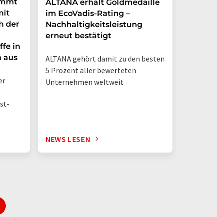
immt
ALTANA erhält Goldmedaille
Deutsc
mit
im EcoVadis-Rating –
eigene
h der
Nachhaltigkeitsleistung
Mehr a
erneut bestätigt
in nur
ffe in
n aus
ALTANA gehört damit zu den besten
„Deutsch
5 Prozent aller bewerteten
– jetzt 
er
Unternehmen weltweit
st-
NEWS LESEN
NEWS L