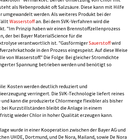
eht als Nebenprodukt oft Salzsäure. Diese kann mit Hilfe
or umgewandelt werden. Als weiteres Produkt bei der
fällt
Wasserstoff
an. Bei dem SVK-Verfahren wird die
t. "Im Prinzip haben wir einen Brennstoffzellenprozess
n, der bei Bayer MaterialScience für die
trolyse verantwortlich ist. "Gasförmiger
Sauerstoff
wird
fverzehrkathode in den Prozess eingespeist. Auf diese Weise
le von Wasserstoff." Die Folge: Bei gleicher Stromdichte
ringerter Spannung betrieben werden und benötigt so
ile: Kosten werden deutlich reduziert und
eerzeugung verringert. Die SVK-Technologie liefert reines
 und kann die produzierte Chlormenge flexibler als bisher
bei Kurzstillständen bleibt die Anlage in einem
fristig wieder Chlor in hoher Qualität erzeugen kann.
lage wurde in einer Kooperation zwischen der Bayer AG und
hen UHDE, Dortmund, und De Nora, Mailand, sowie De Nora