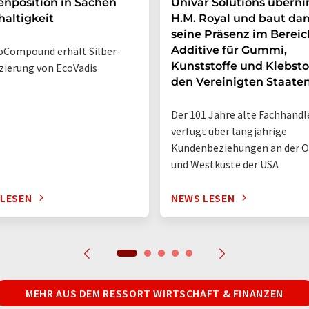
enposition in Sachen
Univar Solutions übern
altigkeit
H.M. Royal und baut da
seine Präsenz im Bereic
Additive für Gummi,
Compound erhält Silber-
Kunststoffe und Klebsto
izierung von EcoVadis
den Vereinigten Staate
Der 101 Jahre alte Fachhändl
verfügt über langjährige
Kundenbeziehungen an der O
und Westküste der USA
 LESEN
NEWS LESEN
MEHR AUS DEM RESSORT WIRTSCHAFT & FINANZEN