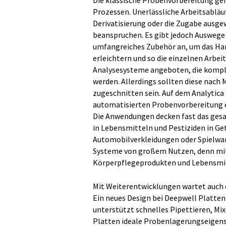
Die klassische Probenvorbereitung geh
Prozessen. Unerlässliche Arbeitsabläu
Derivatisierung oder die Zugabe ausge
beanspruchen. Es gibt jedoch Auswege 
umfangreiches Zubehör an, um das Hand
erleichtern und so die einzelnen Arbe
Analysesysteme angeboten, die komple
werden. Allerdings sollten diese nach 
zugeschnitten sein. Auf dem Analytic
automatisierten Probenvorbereitung 
Die Anwendungen decken fast das gesa
in Lebensmitteln und Pestiziden in G
Automobilverkleidungen oder Spielware
Systeme von großem Nutzen, denn mit i
Körperpflegeprodukten und Lebensmi
Mit Weiterentwicklungen wartet auch 
Ein neues Design bei Deepwell Platte
unterstützt schnelles Pipettieren, Mix
Platten ideale Probenlagerungseigens