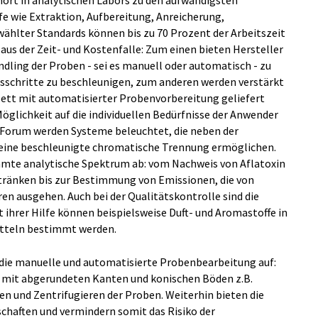
ört in analytischen Labors zu den aufwändigsten
fe wie Extraktion, Aufbereitung, Anreicherung,
wählter Standards können bis zu 70 Prozent der Arbeitszeit
aus der Zeit- und Kostenfalle: Zum einen bieten Hersteller
ling der Proben - sei es manuell oder automatisch - zu
itsschritte zu beschleunigen, zum anderen werden verstärkt
tt mit automatisierter Probenvorbereitung geliefert
Möglichkeit auf die individuellen Bedürfnisse der Anwender
a Forum werden Systeme beleuchtet, die neben der
eine beschleunigte chromatische Trennung ermöglichen.
mte analytische Spektrum ab: vom Nachweis von Aflatoxin
etränken bis zur Bestimmung von Emissionen, die von
n ausgehen. Auch bei der Qualitätskontrolle sind die
hrer Hilfe können beispielsweise Duft- und Aromastoffe in
tteln bestimmt werden.
die manuelle und automatisierte Probenbearbeitung auf:
n mit abgerundeten Kanten und konischen Böden z.B.
en und Zentrifugieren der Proben. Weiterhin bieten die
chaften und vermindern somit das Risiko der