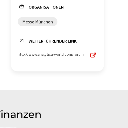
ORGANISATIONEN
Labortechnik
Trennung
Messe München
Sicherheitsschränke
Rotationsverdampfer
WEITERFÜHRENDER LINK
Referenzmaterialien
http://www.analytica-world.com/forum
Qualitätskontrolle
Prozesssteuerung
Probenhandling
Pipettieren
Medizin
Life Science
Finanzen
Fachliteratur