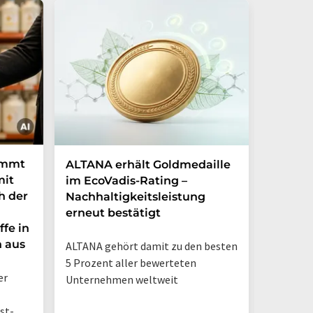
elektronische Laborbücher
Destillation
Deepwell-Platten
Chemie
Aromastoffe
Analysatoren
immt
ALTANA erhält Goldmedaille
Deutsc
mit
im EcoVadis-Rating –
eigene
h der
Nachhaltigkeitsleistung
Mehr a
erneut bestätigt
in nur
ffe in
n aus
ALTANA gehört damit zu den besten
„Deutsch
5 Prozent aller bewerteten
– jetzt 
er
Unternehmen weltweit
st-