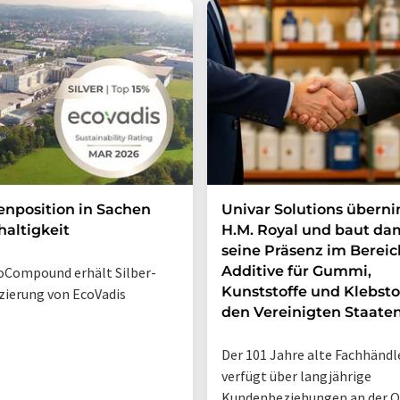
enposition in Sachen
Univar Solutions übern
altigkeit
H.M. Royal und baut da
seine Präsenz im Bereic
Additive für Gummi,
Compound erhält Silber-
Kunststoffe und Klebsto
izierung von EcoVadis
den Vereinigten Staate
Der 101 Jahre alte Fachhändl
verfügt über langjährige
Kundenbeziehungen an der O