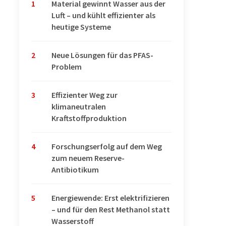
1
Material gewinnt Wasser aus der
Luft – und kühlt effizienter als
heutige Systeme
2
Neue Lösungen für das PFAS-
Problem
3
Effizienter Weg zur
klimaneutralen
Kraftstoffproduktion
4
Forschungserfolg auf dem Weg
zum neuem Reserve-
Antibiotikum
5
Energiewende: Erst elektrifizieren
– und für den Rest Methanol statt
Wasserstoff