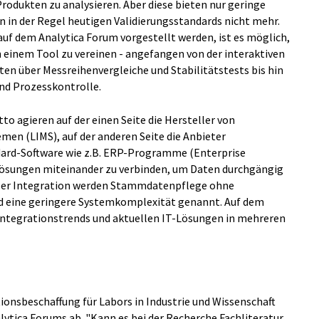
Produkten zu analysieren. Aber diese bieten nur geringe
 in der Regel heutigen Validierungsstandards nicht mehr.
uf dem Analytica Forum vorgestellt werden, ist es möglich,
n einem Tool zu vereinen - angefangen von der interaktiven
ten über Messreihenvergleiche und Stabilitätstests bis hin
und Prozesskontrolle.
to agieren auf der einen Seite die Hersteller von
n (LIMS), auf der anderen Seite die Anbieter
dard-Software wie z.B. ERP-Programme (Enterprise
T-Lösungen miteinander zu verbinden, um Daten durchgängig
ieser Integration werden Stammdatenpflege ohne
d eine geringere Systemkomplexität genannt. Auf dem
Integrationstrends und aktuellen IT-Lösungen in mehreren
tionsbeschaffung für Labors in Industrie und Wissenschaft
tica Forums ab. "Kann es bei der Recherche Fachliteratur