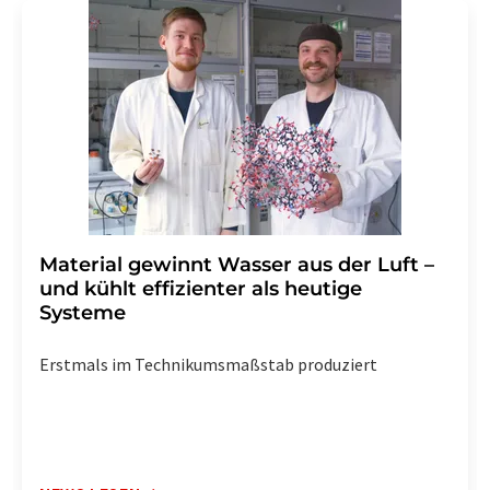
Str. 2, 12489 Berlin oder per E-Mail unter
widerruf@lumitos.com
mit Wirkung für die Zukunft
widerrufen. Zudem ist in jeder E-Mail ein Link zur
Abbestellung des entsprechenden Newsletters
enthalten.
Material gewinnt Wasser aus der Luft –
und kühlt effizienter als heutige
Systeme
Erstmals im Technikumsmaßstab produziert