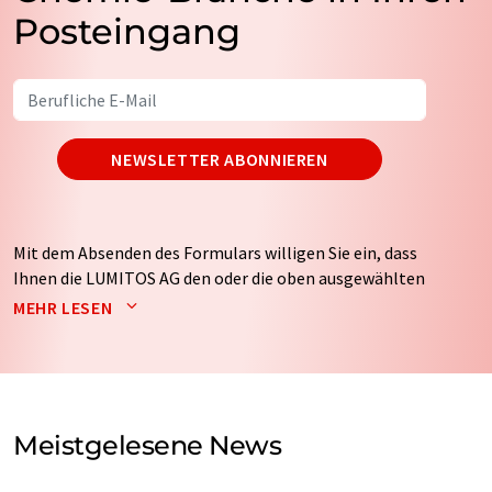
Posteingang
NEWSLETTER ABONNIEREN
Mit dem Absenden des Formulars willigen Sie ein, dass
Ihnen die LUMITOS AG den oder die oben ausgewählten
Newsletter per E-Mail zusendet. Ihre Daten werden
MEHR LESEN
nicht an Dritte weitergegeben. Die Speicherung und
Verarbeitung Ihrer Daten durch die LUMITOS AG erfolgt
auf Basis unserer
Datenschutzerklärung
. LUMITOS darf
Sie zum Zwecke der Werbung oder der Markt- und
Meinungsforschung per E-Mail kontaktieren. Ihre
Meistgelesene News
Einwilligung können Sie jederzeit ohne Angabe von
Gründen gegenüber der LUMITOS AG, Ernst-Augustin-