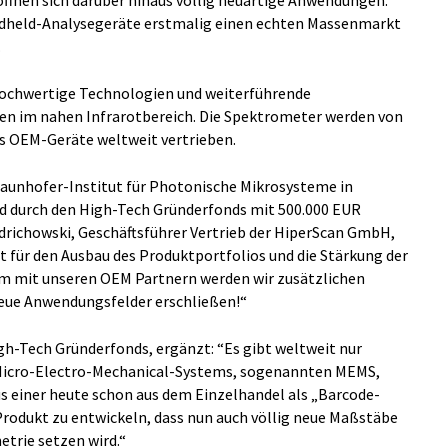
ffnen sich darüber hinaus völlig neuartige Anwendungen.
ndheld-Analysegeräte erstmalig einen echten Massenmarkt
.
hochwertige Technologien und weiterführende
fen im nahen Infrarotbereich. Die Spektrometer werden von
s OEM-Geräte weltweit vertrieben.
Fraunhofer-Institut für Photonische Mikrosysteme in
 durch den High-Tech Gründerfonds mit 500.000 EUR
iedrichowski, Geschäftsführer Vertrieb der HiperScan GmbH,
t für den Ausbau des Produktportfolios und die Stärkung der
m mit unseren OEM Partnern werden wir zusätzlichen
eue Anwendungsfelder erschließen!“
h-Tech Gründerfonds, ergänzt: “Es gibt weltweit nur
 Micro-Electro-Mechanical-Systems, sogenannten MEMS,
us einer heute schon aus dem Einzelhandel als „Barcode-
rodukt zu entwickeln, dass nun auch völlig neue Maßstäbe
trie setzen wird.“