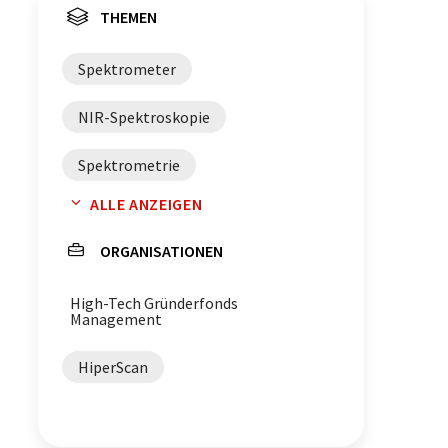
THEMEN
Spektrometer
NIR-Spektroskopie
Spektrometrie
ALLE ANZEIGEN
Qualitätssicherung
ORGANISATIONEN
Prozessanalyse
Lebensmittel
High-Tech Gründerfonds
Chemie
Analytik
Management
HiperScan