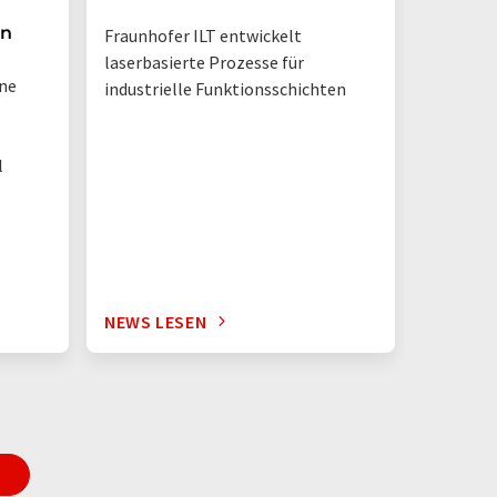
erkenn
en
Fraunhofer ILT entwickelt
Fraunhof
laserbasierte Prozesse für
ine
bildgebe
industrielle Funktionsschichten
direkt i
einer V
l
NEWS LESEN
NEWS L