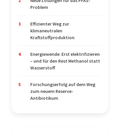
2
Neue Lösungen für das PFAS-
Problem
3
Effizienter Weg zur
klimaneutralen
Kraftstoffproduktion
4
Energiewende: Erst elektrifizieren
– und für den Rest Methanol statt
Wasserstoff
5
Forschungserfolg auf dem Weg
zum neuem Reserve-
Antibiotikum