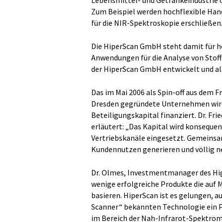
Lebensmittel- und Getränkeindustrie ö
Zum Beispiel werden hochflexible Ha
für die NIR-Spektroskopie erschließen
Die HiperScan GmbH steht damit für 
Anwendungen für die Analyse von Stof
der HiperScan GmbH entwickelt und al
Das im Mai 2006 als Spin-off aus dem 
Dresden gegründete Unternehmen wird
Beteiligungskapital finanziert. Dr. Fr
erläutert: „Das Kapital wird konsequen
Vertriebskanäle eingesetzt. Gemeinsa
Kundennutzen generieren und völlig n
Dr. Olmes, Investmentmanager des Hig
wenige erfolgreiche Produkte die auf
basieren. HiperScan ist es gelungen, a
Scanner“ bekannten Technologie ein P
im Bereich der Nah-Infrarot-Spektrome