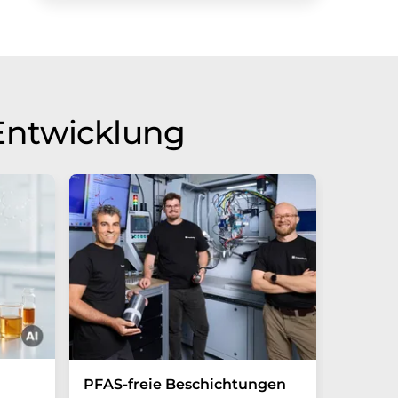
Entwicklung
Kleinst
PFAS-freie Beschichtungen