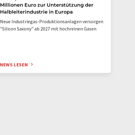
Millionen Euro zur Unterstützung der
“Trai
Halbleiterindustrie in Europa
Der El
Neue Industriegas-Produktionsanlagen versorgen
für kl
"Silicon Saxony" ab 2027 mit hochreinen Gasen
an ein
ist
NEWS LESEN
NEWS 