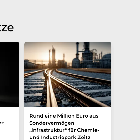
tze
Rund eine Million Euro aus
Transf
re
Sondervermögen
Kliman
„Infrastruktur“ für Chemie-
starken
und Industriepark Zeitz