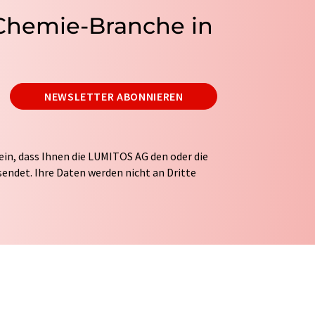
 Chemie-Branche in
NEWSLETTER ABONNIEREN
ein, dass Ihnen die LUMITOS AG den oder die
endet. Ihre Daten werden nicht an Dritte
tung Ihrer Daten durch die LUMITOS AG erfolgt
ITOS darf Sie zum Zwecke der Werbung oder der
taktieren. Ihre Einwilligung können Sie
 der LUMITOS AG, Ernst-Augustin-Str. 2, 12489
s.com
mit Wirkung für die Zukunft widerrufen.
tellung des entsprechenden Newsletters