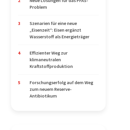
2
Neue Lösungen für das PFAS-
Problem
3
Szenarien für eine neue
„Eisenzeit“: Eisen ergänzt
Wasserstoff als Energieträger
4
Effizienter Weg zur
klimaneutralen
Kraftstoffproduktion
5
Forschungserfolg auf dem Weg
zum neuem Reserve-
Antibiotikum