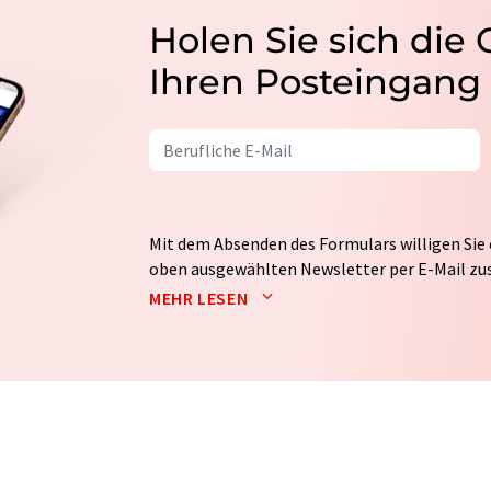
Holen Sie sich die
Ihren Posteingang
Mit dem Absenden des Formulars willigen Sie 
oben ausgewählten Newsletter per E-Mail zus
weitergegeben. Die Speicherung und Verarbei
MEHR LESEN
auf Basis unserer
Datenschutzerklärung
. LUM
Markt- und Meinungsforschung per E-Mail kon
jederzeit ohne Angabe von Gründen gegenüber
Berlin oder per E-Mail unter
widerruf@lumito
Zudem ist in jeder E-Mail ein Link zur Abbes
enthalten.