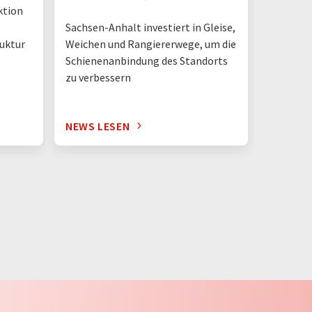
ktion
Gemeinsa
Sachsen-Anhalt investiert in Gleise,
Arbeitge
Weichen und Rangiererwege, um die
ruktur
Schienenanbindung des Standorts
zu verbessern
NEWS LESEN
NEWS L