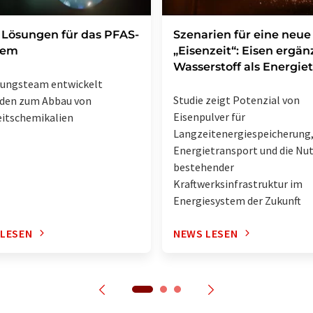
Lösungen für das PFAS-
Szenarien für eine neue
lem
„Eisenzeit“: Eisen ergän
Wasserstoff als Energie
hungsteam entwickelt
Studie zeigt Potenzial von
den zum Abbau von
Eisenpulver für
itschemikalien
Langzeitenergiespeicherung
Energietransport und die Nu
bestehender
Kraftwerksinfrastruktur im
Energiesystem der Zukunft
 LESEN
NEWS LESEN