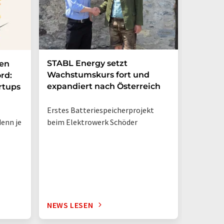
STABL Energy setzt
Berlin
nen
Wachstumskurs fort und
sichert
rd:
expandiert nach Österreich
Galliu
rtups
Erstes Batteriespeicherprojekt
Halbleit
enn je
beim Elektrowerk Schöder
Ladezeit
auf 10 M
zehnmal 
Silizium
NEWS LESEN
NEWS L