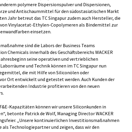
anderem polymere Dispersionspulver und Dispersionen,
arze und Antischaummittel für den südostasiatischen Markt
ten Jahr betreut das TC Singapur zudem auch Hersteller, die
s von Vinylacetat-Ethylen-Copolymeren als Bindemittel zur
nenwandfarben einsetzen.
smaßnahme sind die Labors der Business Teams
ion Chemicals innerhalb des Geschäftsbereichs WACKER
Jahresbeginn seine operativen und vertrieblichen
r Laborräume und Technik können im TC Singapur nun
emittel, die mit Hilfe von Siliconölen oder
vor Ort entwickelt und getestet werden. Auch Kunden der
rarbeitenden Industrie profitieren von den neuen
s.
 F&E-Kapazitäten können wir unsere Siliconkunden in
en“, betonte Patrick de Wolf, Managing Director WACKER
nungsfeier. „Unsere kontinuierlichen Investitionsmaßnahmen
e als Technologiepartner und zeigen, dass wir den