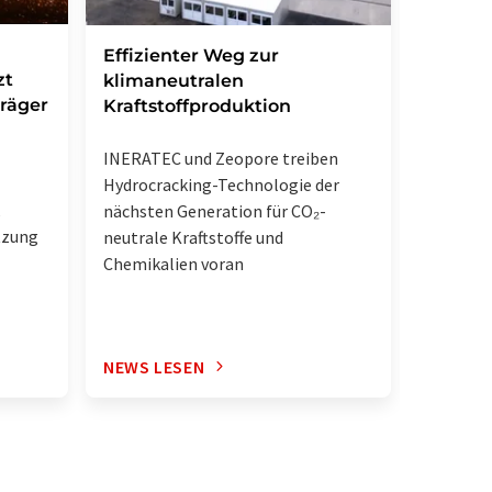
Forsch
Effizienter Weg zur
zt
Weg zu
klimaneutralen
träger
Antibi
Kraftstoffproduktion
Chemiker
INERATEC und Zeopore treiben
Synthes
Hydrocracking-Technologie der
,
Natursto
nächsten Generation für CO₂-
tzung
gelunge
neutrale Kraftstoffe und
Chemikalien voran
NEWS LESEN
NEWS L