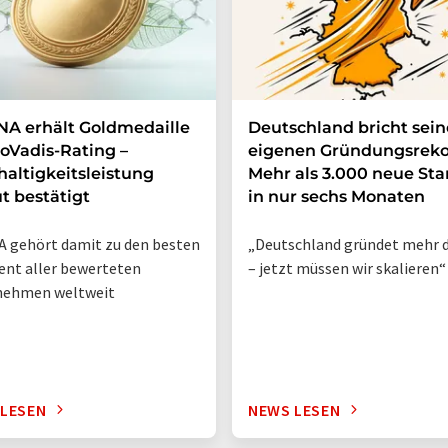
A erhält Goldmedaille
Deutschland bricht sei
oVadis-Rating –
eigenen Gründungsreko
altigkeitsleistung
Mehr als 3.000 neue Sta
t bestätigt
in nur sechs Monaten
 gehört damit zu den besten
„Deutschland gründet mehr d
ent aller bewerteten
– jetzt müssen wir skalieren“
nehmen weltweit
 LESEN
NEWS LESEN