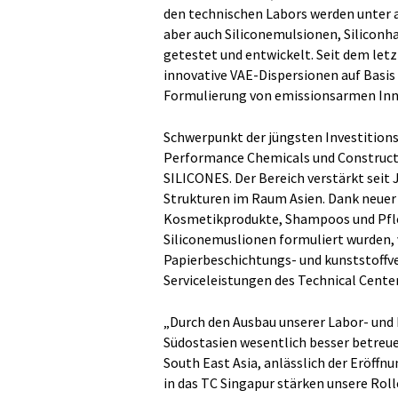
den technischen Labors werden unter 
aber auch Siliconemulsionen, Siliconh
getestet und entwickelt. Seit dem letz
innovative VAE-Dispersionen auf Basi
Formulierung von emissionsarmen In
Schwerpunkt der jüngsten Investition
Performance Chemicals und Construct
SILICONES. Der Bereich verstärkt seit 
Strukturen im Raum Asien. Dank neue
Kosmetikprodukte, Shampoos und Pfleg
Siliconemuslionen formuliert wurden, 
Papierbeschichtungs- und kunststoffve
Serviceleistungen des Technical Center
„Durch den Ausbau unserer Labor- und
Südostasien wesentlich besser betreu
South East Asia, anlässlich der Eröff
in das TC Singapur stärken unsere Roll