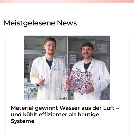
auf Basis unserer
Datenschutzerklärung
. LUMITOS darf
Sie zum Zwecke der Werbung oder der Markt- und
Meinungsforschung per E-Mail kontaktieren. Ihre
Meistgelesene News
Einwilligung können Sie jederzeit ohne Angabe von
Gründen gegenüber der LUMITOS AG, Ernst-Augustin-
Str. 2, 12489 Berlin oder per E-Mail unter
widerruf@lumitos.com
mit Wirkung für die Zukunft
widerrufen. Zudem ist in jeder E-Mail ein Link zur
Abbestellung des entsprechenden Newsletters
enthalten.
Material gewinnt Wasser aus der Luft –
und kühlt effizienter als heutige
Systeme