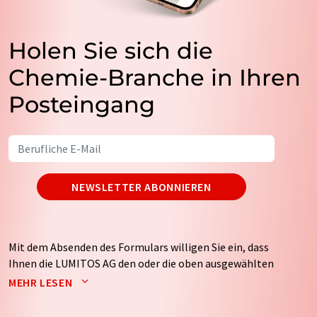
Holen Sie sich die
Chemie-Branche in Ihren
Posteingang
NEWSLETTER ABONNIEREN
Mit dem Absenden des Formulars willigen Sie ein, dass
Ihnen die LUMITOS AG den oder die oben ausgewählten
Newsletter per E-Mail zusendet. Ihre Daten werden
MEHR LESEN
nicht an Dritte weitergegeben. Die Speicherung und
Verarbeitung Ihrer Daten durch die LUMITOS AG erfolgt