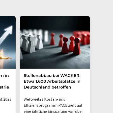
rn in
Stellenabbau bei WACKER:
Festo 
Etwa 1.600 Arbeitsplätze in
rund 1.
trie
Deutschland betroffen
Familie
it 2023
Weltweites Kosten- und
einem g
Effizienzprogramm PACE zielt auf
Transfo
eine jährliche Einsparung von über
verschär