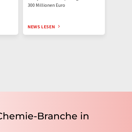
300 Millionen Euro
Wettbew
Krisen
NEWS LESEN
NEWS L
 Chemie-Branche in