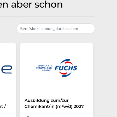
men aber schon
Berufsbezeichnung durchsuchen
Ausbildung zum/zur
Auszub
t /
Chemikant/in (m/w/d) 2027
Chemik