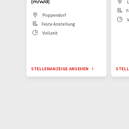
(m/w/d)
L
F
Poppendorf
V
Feste Anstellung
Vollzeit
STELLENANZEIGE ANSEHEN
STELL