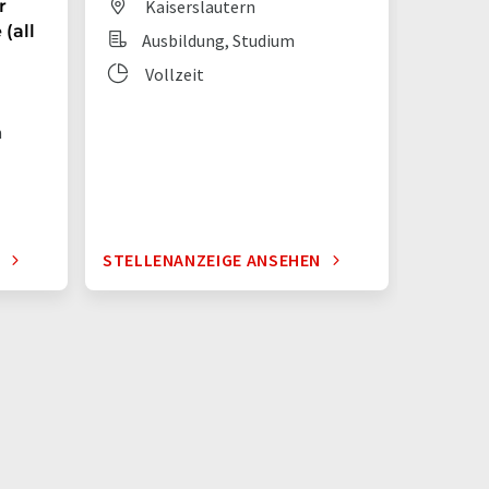
r
Kaiserslautern
Dit
(all
Ausbildung, Studium
Aus
Vollzeit
Vol
n
N
STELLENANZEIGE ANSEHEN
STELLE