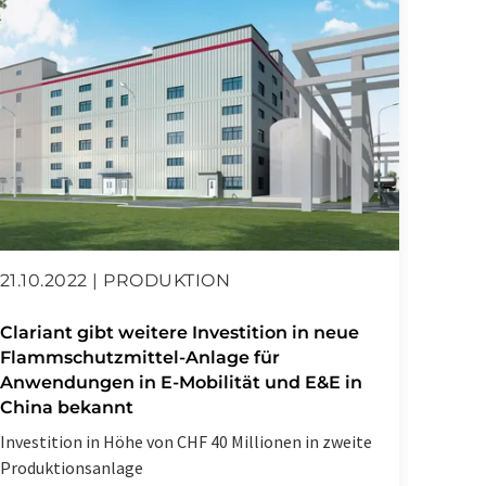
21.10.2022 | PRODUKTION
05.01
Clariant gibt weitere Investition in neue
Heuba
Flammschutzmittel-Anlage für
den A
Anwendungen in E-Mobilität und E&E in
globa
China bekannt
Stefan 
Investition in Höhe von CHF 40 Millionen in zweite
ernann
Produktionsanlage