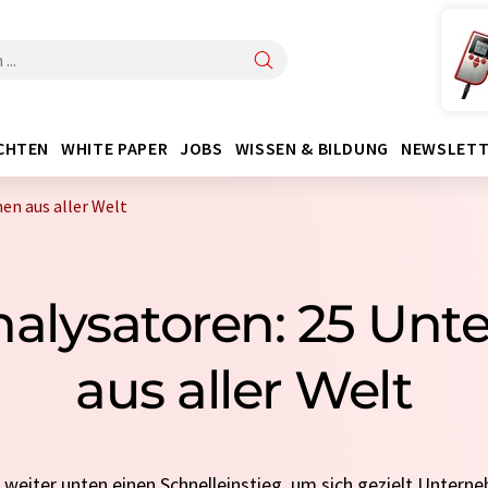
CHTEN
WHITE PAPER
JOBS
WISSEN & BILDUNG
NEWSLETT
en aus aller Welt
analysatoren: 25 Un
aus aller Welt
e weiter unten einen Schnelleinstieg, um sich gezielt Untern