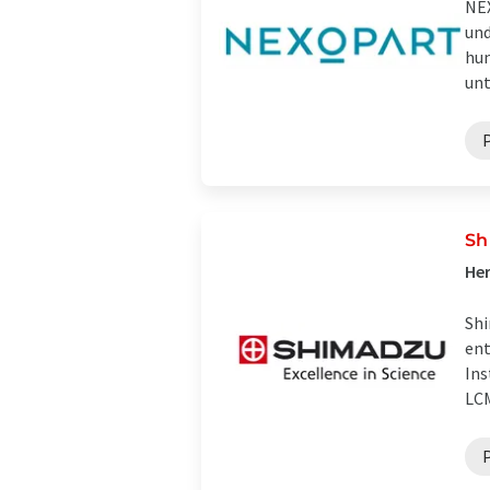
NEX
und
hun
unt
Sh
Her
Shi
ent
Ins
LCM