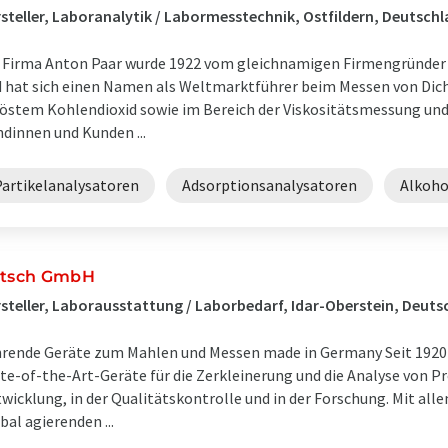
steller, Laboranalytik / Labormesstechnik, Ostfildern, Deutsch
 Firma Anton Paar wurde 1922 vom gleichnamigen Firmengründer 
 hat sich einen Namen als Weltmarktführer beim Messen von Dic
östem Kohlendioxid sowie im Bereich der Viskositätsmessung un
dinnen und Kunden ...
Partikelanalysatoren
Adsorptionsanalysatoren
Alkoho
itsch GmbH
steller, Laborausstattung / Laborbedarf, Idar-Oberstein, Deuts
rende Geräte zum Mahlen und Messen made in Germany Seit 1920
te-of-the-Art-Geräte für die Zerkleinerung und die Analyse von P
wicklung, in der Qualitätskontrolle und in der Forschung. Mit all
bal agierenden ...