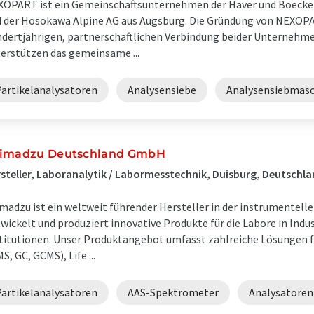
OPART ist ein Gemeinschaftsunternehmen der Haver und Boecker
 der Hosokawa Alpine AG aus Augsburg. Die Gründung von NEXOPAR
dertjährigen, partnerschaftlichen Verbindung beider Unterneh
erstützen das gemeinsame ...
Partikelanalysatoren
Analysensiebe
Analysensiebmas
imadzu Deutschland GmbH
steller, Laboranalytik / Labormesstechnik, Duisburg, Deutschl
madzu ist ein weltweit führender Hersteller in der instrumentell
wickelt und produziert innovative Produkte für die Labore in Indu
titutionen. Unser Produktangebot umfasst zahlreiche Lösungen
S, GC, GCMS), Life ...
Partikelanalysatoren
AAS-Spektrometer
Analysatoren