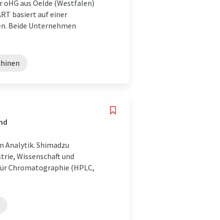
 oHG aus Oelde (Westfalen)
T basiert auf einer
men. Beide Unternehmen
chinen
and
en Analytik. Shimadzu
strie, Wissenschaft und
 für Chromatographie (HPLC,