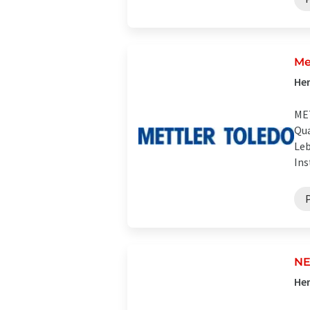
Me
Her
MET
Qua
Leb
Ins
NE
Her