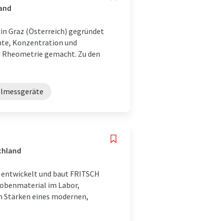
land
in Graz (Österreich) gegründet
hte, Konzentration und
d Rheometrie gemacht. Zu den
lmessgeräte
chland
 entwickelt und baut FRITSCH
robenmaterial im Labor,
en Stärken eines modernen,