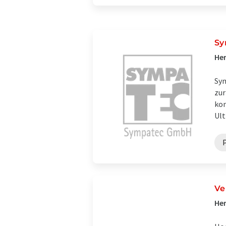
Sy
Her
Sym
zur
kon
Ult
Ve
Her