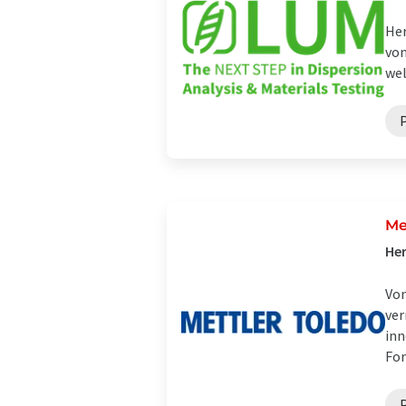
Her
von
wel
Me
Her
Von
ver
inn
For