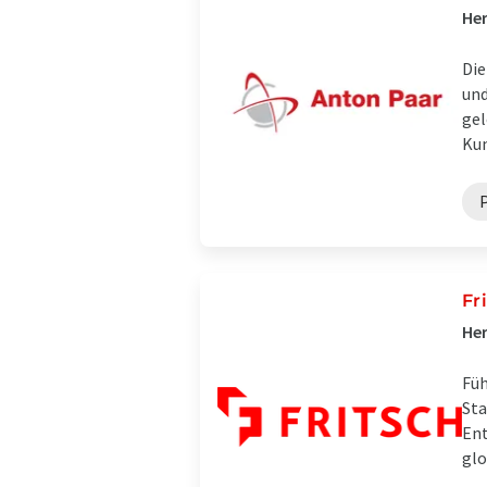
Her
Die
und
gel
Kun
Fr
Her
Füh
Sta
Ent
glo