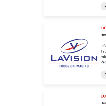
La
Her
LaV
Tec
mit
Pro
L
Her