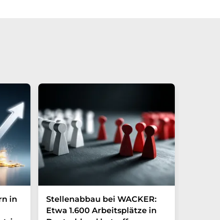
rn in
Stellenabbau bei WACKER:
Festo 
Etwa 1.600 Arbeitsplätze in
rund 1.