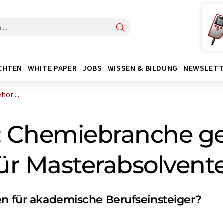
CHTEN
WHITE PAPER
JOBS
WISSEN & BILDUNG
NEWSLETT
ör ...
t: Chemiebranche g
ür Masterabsolvent
en für akademische Berufseinsteiger?