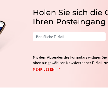
Holen Sie sich die
Ihren Posteingang
Mit dem Absenden des Formulars willigen Sie 
oben ausgewählten Newsletter per E-Mail zus
weitergegeben. Die Speicherung und Verarbei
MEHR LESEN
auf Basis unserer
Datenschutzerklärung
. LUM
Markt- und Meinungsforschung per E-Mail kon
jederzeit ohne Angabe von Gründen gegenüber
Berlin oder per E-Mail unter
widerruf@lumito
Zudem ist in jeder E-Mail ein Link zur Abbes
enthalten.