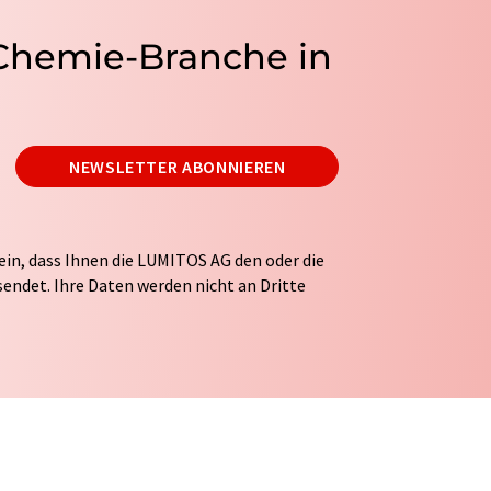
 Chemie-Branche in
NEWSLETTER ABONNIEREN
ein, dass Ihnen die LUMITOS AG den oder die
endet. Ihre Daten werden nicht an Dritte
tung Ihrer Daten durch die LUMITOS AG erfolgt
ITOS darf Sie zum Zwecke der Werbung oder der
taktieren. Ihre Einwilligung können Sie
 der LUMITOS AG, Ernst-Augustin-Str. 2, 12489
s.com
mit Wirkung für die Zukunft widerrufen.
tellung des entsprechenden Newsletters