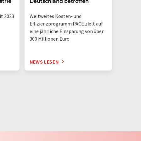
trie
Deutschland betroffen
Familie
it 2023
Weltweites Kosten- und
einem g
Effizienzprogramm PACE zielt auf
Transfo
eine jährliche Einsparung von über
verschär
300 Millionen Euro
Wettbew
Krisen
NEWS LESEN
NEWS L