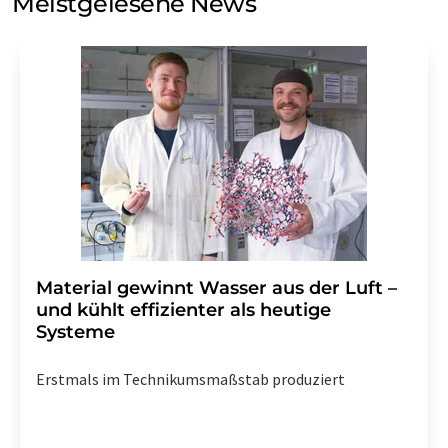
Meistgelesene News
Einwilligung können Sie jederzeit ohne Angabe von
Gründen gegenüber der LUMITOS AG, Ernst-Augustin-
Str. 2, 12489 Berlin oder per E-Mail unter
widerruf@lumitos.com
mit Wirkung für die Zukunft
widerrufen. Zudem ist in jeder E-Mail ein Link zur
Abbestellung des entsprechenden Newsletters
enthalten.
Material gewinnt Wasser aus der Luft –
und kühlt effizienter als heutige
Systeme
Erstmals im Technikumsmaßstab produziert