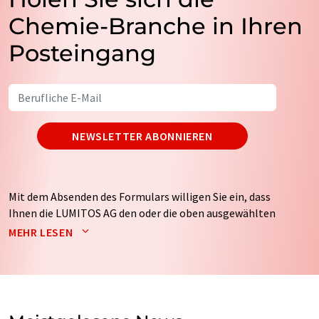
Chemie-Branche in Ihren
Posteingang
NEWSLETTER ABONNIEREN
Mit dem Absenden des Formulars willigen Sie ein, dass
Ihnen die LUMITOS AG den oder die oben ausgewählten
Newsletter per E-Mail zusendet. Ihre Daten werden
MEHR LESEN
nicht an Dritte weitergegeben. Die Speicherung und
Verarbeitung Ihrer Daten durch die LUMITOS AG erfolgt
auf Basis unserer
Datenschutzerklärung
. LUMITOS darf
Sie zum Zwecke der Werbung oder der Markt- und
Meinungsforschung per E-Mail kontaktieren. Ihre