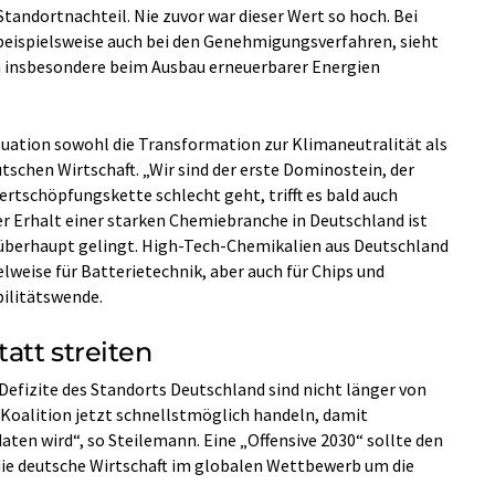
tandortnachteil. Nie zuvor war dieser Wert so hoch. Bei
beispielsweise auch bei den Genehmigungsverfahren, sieht
ch insbesondere beim Ausbau erneuerbarer Energien
ituation sowohl die Transformation zur Klimaneutralität als
schen Wirtschaft. „Wir sind der erste Dominostein, der
rtschöpfungskette schlecht geht, trifft es bald auch
er Erhalt einer starken Chemiebranche in Deutschland ist
überhaupt gelingt. High-Tech-Chemikalien aus Deutschland
lweise für Batterietechnik, aber auch für Chips und
bilitätswende.
att streiten
Defizite des Standorts Deutschland sind nicht länger von
 Koalition jetzt schnellstmöglich handeln, damit
ten wird“, so Steilemann. Eine „Offensive 2030“ sollte den
die deutsche Wirtschaft im globalen Wettbewerb um die