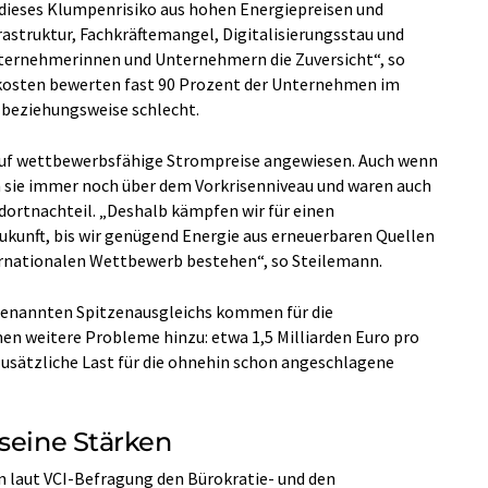
 dieses Klumpenrisiko aus hohen Energiepreisen und
struktur, Fachkräftemangel, Digitalisierungsstau und
ternehmerinnen und Unternehmern die Zuversicht“, so
ekosten bewerten fast 90 Prozent der Unternehmen im
t beziehungsweise schlecht.
 auf wettbewerbsfähige Strompreise angewiesen. Auch wenn
n sie immer noch über dem Vorkrisenniveau und waren auch
dortnachteil. „Deshalb kämpfen wir für einen
Zukunft, bis wir genügend Energie aus erneuerbaren Quellen
ernationalen Wettbewerb bestehen“, so Steilemann.
genannten Spitzenausgleichs kommen für die
n weitere Probleme hinzu: etwa 1,5 Milliarden Euro pro
zusätzliche Last für die ohnehin schon angeschlagene
 seine Stärken
laut VCI-Befragung den Bürokratie- und den