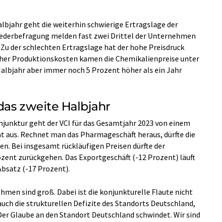
bjahr geht die weiterhin schwierige Ertragslage der
iederbefragung melden fast zwei Drittel der Unternehmen
 Zu der schlechten Ertragslage hat der hohe Preisdruck
her Produktionskosten kamen die Chemikalienpreise unter
Halbjahr aber immer noch 5 Prozent höher als ein Jahr
das zweite Halbjahr
junktur geht der VCI für das Gesamtjahr 2023 von einem
t aus. Rechnet man das Pharmageschäft heraus, dürfte die
. Bei insgesamt rückläufigen Preisen dürfte der
nt zurückgehen. Das Exportgeschäft (-12 Prozent) läuft
Absatz (-17 Prozent).
men sind groß. Dabei ist die konjunkturelle Flaute nicht
uch die strukturellen Defizite des Standorts Deutschland,
„Der Glaube an den Standort Deutschland schwindet. Wir sind