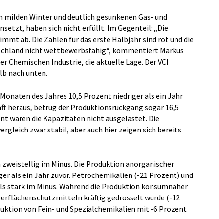
m milden Winter und deutlich gesunkenen Gas- und
setzt, haben sich nicht erfüllt. Im Gegenteil: „Die
mt ab. Die Zahlen für das erste Halbjahr sind rot und die
chland nicht wettbewerbsfähig“, kommentiert Markus
r Chemischen Industrie, die aktuelle Lage. Der VCI
lb nach unten.
 Monaten des Jahres 10,5 Prozent niedriger als ein Jahr
t heraus, betrug der Produktionsrückgang sogar 16,5
nt waren die Kapazitäten nicht ausgelastet. Die
gleich zwar stabil, aber auch hier zeigen sich bereits
 zweistellig im Minus. Die Produktion anorganischer
ger als ein Jahr zuvor. Petrochemikalien (-21 Prozent) und
ls stark im Minus. Während die Produktion konsumnaher
erflächenschutzmitteln kräftig gedrosselt wurde (-12
duktion von Fein- und Spezialchemikalien mit -6 Prozent