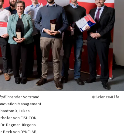
äftsführender Vorstand
©Science4Life
 Innovation Management
Phantom X, Lukas
yrhofer von FISHCON,
 Dr. Dagmar Jürgens
er Beck von DYNELAB,