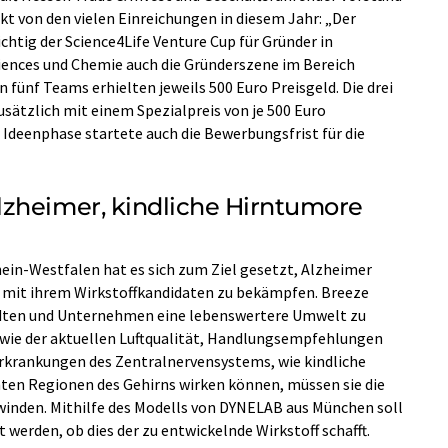
ckt von den vielen Einreichungen in diesem Jahr: „Der
chtig der Science4Life Venture Cup für Gründer in
ciences und Chemie auch die Gründerszene im Bereich
n fünf Teams erhielten jeweils 500 Euro Preisgeld. Die drei
sätzlich mit einem Spezialpreis von je 500 Euro
 Ideenphase startete auch die Bewerbungsfrist für die
zheimer, kindliche Hirntumore
hein-Westfalen hat es sich zum Ziel gesetzt, Alzheimer
 mit ihrem Wirkstoffkandidaten zu bekämpfen. Breeze
ädten und Unternehmen eine lebenswertere Umwelt zu
 wie der aktuellen Luftqualität, Handlungsempfehlungen
Erkrankungen des Zentralnervensystems, wie kindliche
en Regionen des Gehirns wirken können, müssen sie die
inden. Mithilfe des Modells von DYNELAB aus München soll
werden, ob dies der zu entwickelnde Wirkstoff schafft.