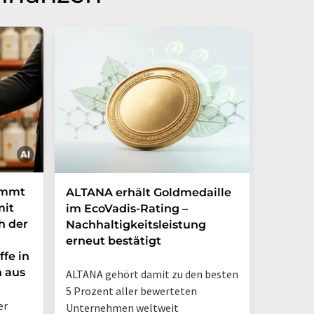
immt
ALTANA erhält Goldmedaille
Deutsc
mit
im EcoVadis-Rating –
eigene
h der
Nachhaltigkeitsleistung
Mehr a
erneut bestätigt
in nur
ffe in
n aus
ALTANA gehört damit zu den besten
„Deutsch
5 Prozent aller bewerteten
– jetzt 
er
Unternehmen weltweit