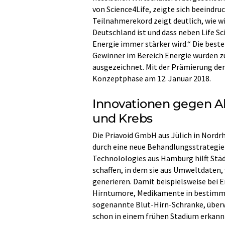
von Science4Life, zeigte sich beeindru
Teilnahmerekord zeigt deutlich, wie wi
Deutschland ist und dass neben Life S
Energie immer stärker wird.“ Die beste
Gewinner im Bereich Energie wurden zu
ausgezeichnet. Mit der Prämierung der
Konzeptphase am 12. Januar 2018.
Innovationen gegen Al
und Krebs
Die Priavoid GmbH aus Jülich in Nordr
durch eine neue Behandlungsstrategie
Technolologies aus Hamburg hilft St
schaffen, in dem sie aus Umweltdaten,
generieren. Damit beispielsweise bei 
Hirntumore, Medikamente in bestimmt
sogenannte Blut-Hirn-Schranke, überw
schon in einem frühen Stadium erkannt 