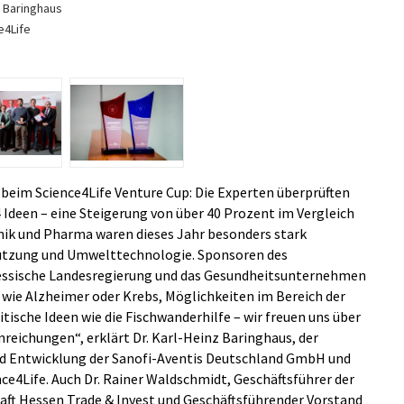
z Baringhaus
e4Life
 beim Science4Life Venture Cup: Die Experten überprüften
Ideen – eine Steigerung von über 40 Prozent im Vergleich
nik und Pharma waren dieses Jahr besonders stark
nutzung und Umwelttechnologie. Sponsoren des
essische Landesregierung und das Gesundheitsunternehmen
wie Alzheimer oder Krebs, Möglichkeiten im Bereich der
ische Ideen wie die Fischwanderhilfe – wir freuen uns über
nreichungen“, erklärt Dr. Karl-Heinz Baringhaus, der
und Entwicklung der Sanofi-Aventis Deutschland GmbH und
ce4Life. Auch Dr. Rainer Waldschmidt, Geschäftsführer der
aft Hessen Trade & Invest und Geschäftsführender Vorstand