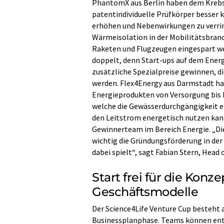
PhantomX aus Berlin haben dem Krebs 
patentindividuelle Prüfkörper besser 
erhöhen und Nebenwirkungen zu verring
Wärmeisolation in der Mobilitätsbranc
Raketen und Flugzeugen eingespart we
doppelt, denn Start-ups auf dem Ener
zusätzliche Spezialpreise gewinnen, 
werden. Flex4Energy aus Darmstadt ha
Energieprodukten von Versorgung bis N
welche die Gewässerdurchgängigkeit e
den Leitstrom energetisch nutzen kan
Gewinnerteam im Bereich Energie. „Die
wichtig die Gründungsförderung in der
dabei spielt“, sagt Fabian Stern, Hea
Start frei für die Kon
Geschäftsmodelle
Der Science4Life Venture Cup besteht
Businessplanphase. Teams können entw