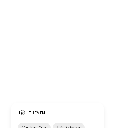
THEMEN
Venture Cup
Life Science