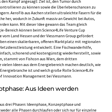
den Kampf angesagt: Ziel ist, den Tumor durch
kontrollieren zu können sowie die Überlebenschancen zu
ern. AeroFib aus Aachen stellen ultraleichte Fasern für die
he her, wodurch in Zukunft massiv an Gewicht bei Autos,
rden kann. Mit dieser Idee gewann das Team gleich
gie-Bereich können beim Science4Life Venture Cup
die vom Land Hessen und der Viessmann Group gefördert
ben einen skalierbaren, offenen Marktplatz mit regionalen
etzdienstleistung entwickelt. Eine Fischwanderhilfe,
infach, schonend und kostengünstig wiederherstellt, sowie
n, stammt von Fishcon aus Wien, dem dritten
 vielen Ideen aus dem Energiebereich machen deutlich, wie
 Energiebranche ist und welch große Rolle Science4Life
d of Innovation Management bei Viessmann.
zeptphase: Aus Ideen werden
 aus drei Phasen: Ideenphase, Konzeptphase und
eder alle Phasen durchlaufen oder sich nur für einzelne