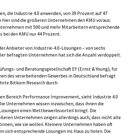
en, die Industrie 4.0 anwenden, von 39 Prozent auf 47
h hier sind die größeren Unternehmen den KMU voraus:
nternehmen mit 500 und mehr Mitarbeitern entsprechende
s bei den KMU nur 44 Prozent.
 der Anbieter von Industrie-4.0-Lösungen – von sechs
ller befragten Unternehmen hat sich die Anzahl verdoppelt.
rüfungs- und Beratungsgesellschaft EY (Ernst & Young), für
en des verarbeitenden Gewerbes in Deutschland befragt
ührte Bitkom Research durch.
 den Bereich Performance Improvement, sieht Industrie 4.0
ie Unternehmen wissen inzwischen, dass ihnen die
 Lösungen einen Wettbewerbsvorteil bringt. Die
ßeren Unternehmen zeigen allerdings auch, dass nicht alle
 können, wie sie wollen. Kleinere Unternehmen haben oft
m sich entsprechende Lösungen ins Haus zu holen. Die