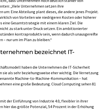
nsicht, dass Unternehmen noch deutlich stärker von
nnten: „Viele Unternehmen setzen ihre
n um: Eine Abteilung plant dieses, die andere jenes Projekt.
klich von Vorteilen wie niedrigeren Kosten oder höherer
 es eine Gesamtstrategie mit einem klaren Ziel. Die
icht zu stark unter Druck setzen. Ein ambitionierter
mständen kontraproduktiv sein, wenn dadurch unausgereifte
n – nur um im Plan zu bleiben.“
ternehmen bezeichnet IT-
schäftsmodell haben die Unternehmen die IT-Sicherheit
en sie als sehr beziehungsweise eher wichtig. Die Vernetzung
o genannte Machine-to-Machine-Kommunikation – hat
rnehmen eine große Bedeutung. Cloud Computing sehen 81
 der Einführung von Industrie 4.0, flexibler in ihrer
n hier das größte Potenzial, 54 Prozent in der Erhöhung