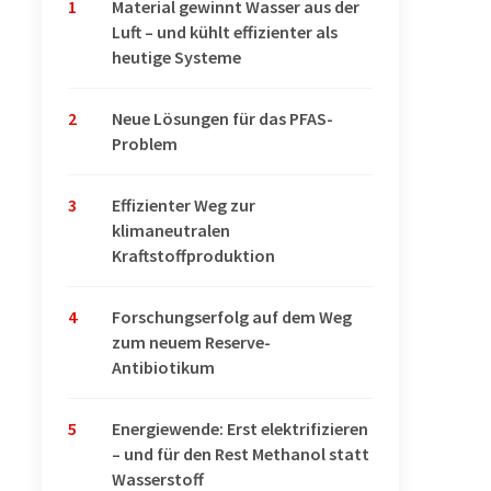
1
Material gewinnt Wasser aus der
Luft – und kühlt effizienter als
heutige Systeme
2
Neue Lösungen für das PFAS-
Problem
3
Effizienter Weg zur
klimaneutralen
Kraftstoffproduktion
4
Forschungserfolg auf dem Weg
zum neuem Reserve-
Antibiotikum
5
Energiewende: Erst elektrifizieren
– und für den Rest Methanol statt
Wasserstoff