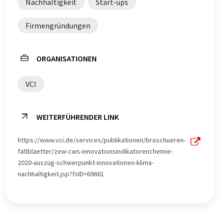
Nachhaltigkeit
Start-ups
Firmengründungen
ORGANISATIONEN
VCI
WEITERFÜHRENDER LINK
https://www.vci.de/services/publikationen/broschueren-
faltblaetter/zew-cws-innovationsindikatorenchemie-
2020-auszug-schwerpunkt-innovationen-klima-
nachhaltigkeit.jsp?fsID=69661