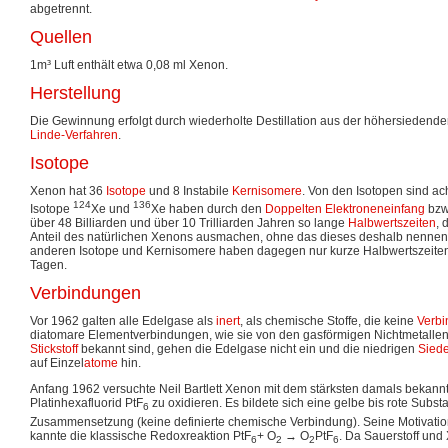
abgetrennt.
Quellen
1m³ Luft enthält etwa 0,08 ml Xenon.
Herstellung
Die Gewinnung erfolgt durch wiederholte Destillation aus der höhersiedend
Linde-Verfahren
.
Isotope
Xenon hat 36
Isotope
und 8 Instabile
Kernisomere
. Von den Isotopen sind ach
124
136
Isotope
Xe und
Xe haben durch den
Doppelten Elektroneneinfang
bzw
über 48 Billiarden und über 10 Trilliarden Jahren so lange
Halbwertszeiten
, 
Anteil des natürlichen Xenons ausmachen, ohne das dieses deshalb nennensw
anderen Isotope und Kernisomere haben dagegen nur kurze Halbwertszeiten
Tagen.
Verbindungen
Vor 1962 galten alle Edelgase als
inert
, als chemische Stoffe, die keine
Verb
diatomare Elementverbindungen, wie sie von den gasförmigen Nichtmetalle
Stickstoff
bekannt sind, gehen die Edelgase nicht ein und die niedrigen
Siede
auf Einzel
atome
hin.
Anfang 1962 versuchte Neil Bartlett Xenon mit dem stärksten damals bekan
Platinhexafluorid PtF
zu oxidieren. Es bildete sich eine gelbe bis rote Subst
6
Zusammensetzung (keine definierte chemische Verbindung). Seine Motivation
kannte die klassische Redoxreaktion PtF
+ O
→ O
PtF
. Da Sauerstoff und
6
2
2
6