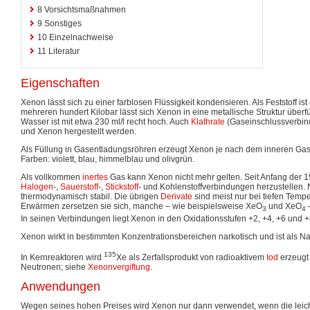
8
Vorsichtsmaßnahmen
9
Sonstiges
10
Einzelnachweise
11
Literatur
Eigenschaften
Xenon lässt sich zu einer farblosen Flüssigkeit kondensieren. Als Feststoff ist 
mehreren hundert Kilobar lässt sich Xenon in eine metallische Struktur überfü
Wasser ist mit etwa 230 ml/l recht hoch. Auch
Klathrate
(Gaseinschlussverbi
und Xenon hergestellt werden.
Als Füllung in Gasentladungsröhren erzeugt Xenon je nach dem inneren Gas
Farben: violett, blau, himmelblau und olivgrün.
Als vollkommen
inertes
Gas kann Xenon nicht mehr gelten. Seit Anfang der 1
Halogen
-,
Sauerstoff
-,
Stickstoff
- und Kohlenstoffverbindungen herzustellen. 
thermodynamisch stabil. Die übrigen
Derivate
sind meist nur bei tiefen Temp
Erwärmen zersetzen sie sich, manche – wie beispielsweise XeO
und XeO
–
3
4
In seinen Verbindungen liegt Xenon in den Oxidationsstufen +2, +4, +6 und +
Xenon wirkt in bestimmten Konzentrationsbereichen narkotisch und ist als 
135
In Kernreaktoren wird
Xe als Zerfallsprodukt von radioaktivem
Iod
erzeugt 
Neutronen; siehe
Xenonvergiftung
.
Anwendungen
Wegen seines hohen Preises wird Xenon nur dann verwendet, wenn die leich