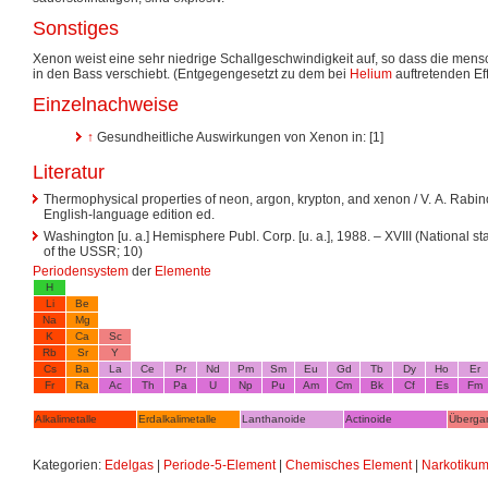
Sonstiges
Xenon weist eine sehr niedrige Schallgeschwindigkeit auf, so dass die men
in den Bass verschiebt. (Entgegengesetzt zu dem bei
Helium
auftretenden Eff
Einzelnachweise
↑
Gesundheitliche Auswirkungen von Xenon in: [1]
Literatur
Thermophysical properties of neon, argon, krypton, and xenon / V. A. Rabino
English-language edition ed.
Washington [u. a.] Hemisphere Publ. Corp. [u. a.], 1988. – XVIII (National s
of the USSR; 10)
Periodensystem
der
Elemente
H
Li
Be
Na
Mg
K
Ca
Sc
Rb
Sr
Y
Cs
Ba
La
Ce
Pr
Nd
Pm
Sm
Eu
Gd
Tb
Dy
Ho
Er
Fr
Ra
Ac
Th
Pa
U
Np
Pu
Am
Cm
Bk
Cf
Es
Fm
Alkalimetalle
Erdalkalimetalle
Lanthanoide
Actinoide
Überga
Kategorien:
Edelgas
|
Periode-5-Element
|
Chemisches Element
|
Narkotiku