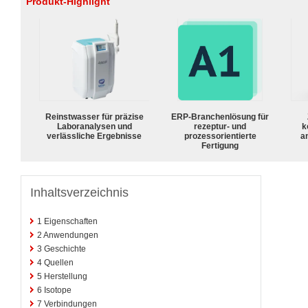
Produkt-Highlight
Reinstwasser für präzise
ERP-Branchenlösung für
Laboranalysen und
rezeptur- und
k
verlässliche Ergebnisse
prozessorientierte
a
Fertigung
Inhaltsverzeichnis
1
Eigenschaften
2
Anwendungen
3
Geschichte
4
Quellen
5
Herstellung
6
Isotope
7
Verbindungen