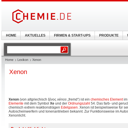
HOME
AKTUELLES
FIRMEN & START-UPS
PRODUKTE
Home
Lexikon
Xenon
Xenon
Xenon
(von altgriechisch
ξένος
xénos
„fremd“) ist ein
chemisches Element
i
Elemente
mit dem Symbol
Xe
und der
Ordnungszahl
54. Das farb- und geru
chemisch extrem reaktionsträgen
Edelgasen
. Xenon ist beispielsweise für se
Autoscheinwerfern und Ionenantrieben bekannt. Zur Funktionsweise im Auto
Xenonlicht.