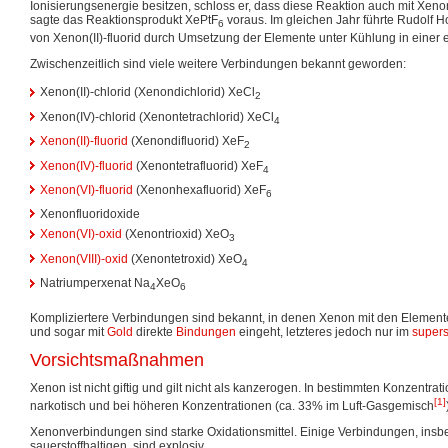
Ionisierungsenergie besitzen, schloss er, dass diese Reaktion auch mit Xeno
sagte das Reaktionsprodukt XePtF
voraus. Im gleichen Jahr führte Rudolf 
6
von Xenon(II)-fluorid durch Umsetzung der Elemente unter Kühlung in einer 
Zwischenzeitlich sind viele weitere Verbindungen bekannt geworden:
Xenon(II)-chlorid (Xenondichlorid) XeCl
2
Xenon(IV)-chlorid (Xenontetrachlorid) XeCl
4
Xenon(II)-fluorid
(Xenondifluorid) XeF
2
Xenon(IV)-fluorid
(Xenontetrafluorid) XeF
4
Xenon(VI)-fluorid
(Xenonhexafluorid) XeF
6
Xenonfluoridoxide
Xenon(VI)-oxid
(Xenontrioxid) XeO
3
Xenon(VIII)-oxid
(Xenontetroxid) XeO
4
Natriumperxenat Na
XeO
4
6
Kompliziertere Verbindungen sind bekannt, in denen Xenon mit den Elemen
und sogar mit
Gold
direkte
Bindungen
eingeht, letzteres jedoch nur im
super
Vorsichtsmaßnahmen
Xenon ist nicht giftig und gilt nicht als kanzerogen. In bestimmten Konzentrat
[1]
narkotisch und bei höheren Konzentrationen (ca. 33% im Luft-Gasgemisch
Xenonverbindungen sind starke Oxidationsmittel. Einige Verbindungen, insb
sauerstoffhaltigen, sind explosiv.