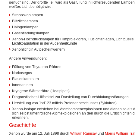
genug“ sind. Der größte Teil wird als Gasfüllung in lichterzeugenden Lampe
weißes Licht benötigt wird:
Stroboskoplampen
Blitzlichtlampen
Halogenlampen
Gasentladungslampen
Xenon-Hochdrucklampen für Filmprojektoren, Flutlichtanlagen, Lichtquelle 
Lichtkoagulation in der Augenheilkunde
Xenonlicht in Autoscheinwerfern
Andere Anwendungen:
Füllung von Thyratron-Röhren
Narkosegas
Blasenkammern
Ionenantrieb
Kryogene Wärmeröhre (Heatpipes)
Diagnostisches Hilfsmittel zur Darstellung von Durchblutungsstörungen
Herstellung von Jod123 mittels Protonenbeschusses (Zyklotron)
Xenon-Isotope entstehen bei Atombombenexplosionen und dienen so als 
sich selbst unterirdische Atomexplosionen an den durch die Erdschichten
erkennen.
Geschichte
Xenon wurde am 12. Juli 1898 durch
William Ramsay
und
Morris William Tra