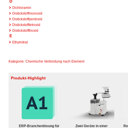
D
Dichloramin
Distickstoffmonoxid
Distickstoffpentoxid
Distickstofftetroxid
Distickstofftrioxid
E
Ethylnitrat
Kategorie
:
Chemische Verbindung nach Element
Produkt-Highlight
ERP-Branchenlösung für
Zwei Geräte in einer
Re