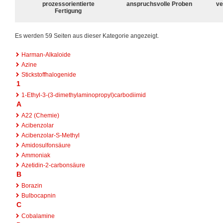
prozessorientierte
anspruchsvolle Proben
ve
Fertigung
Es werden 59 Seiten aus dieser Kategorie angezeigt.
Harman-Alkaloide
Azine
Stickstoffhalogenide
1
1-Ethyl-3-(3-dimethylaminopropyl)carbodiimid
A
A22 (Chemie)
Acibenzolar
Acibenzolar-S-Methyl
Amidosulfonsäure
Ammoniak
Azetidin-2-carbonsäure
B
Borazin
Bulbocapnin
C
Cobalamine